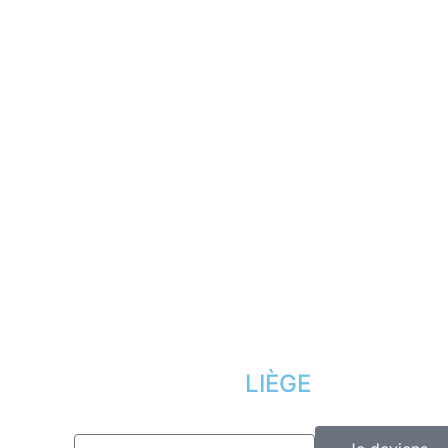
Mes infos personnelles
FAQ
Mes bons de réduction
Mentions légal
Désinscription
Conditions offr
Presse
Lexique
LIÈGE