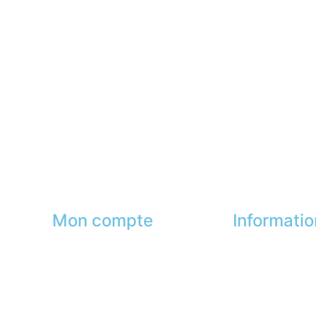
Mon compte
Informati
Mes commandes
Nos boutiques
s
Mes favoris
Partenaires
Mes adresses
Paiement sécur