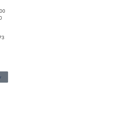
:00
0
73
v