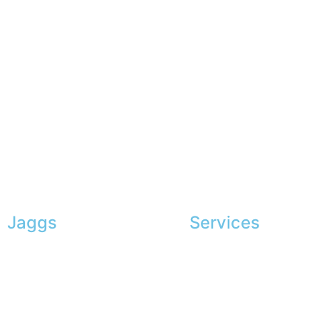
Jaggs
Services
L’ADN de JAGGS
Conseils en image
Garantie sur-mesure
Services aux entreprise
Livraison & délais
Parrainage