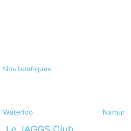
Mesures & patrons
Le club du gentleman
Fabrication Européenne
Recrutement
La JAGGS Team
Nos boutiques
Waterloo
Namur
Le JAGGS Club