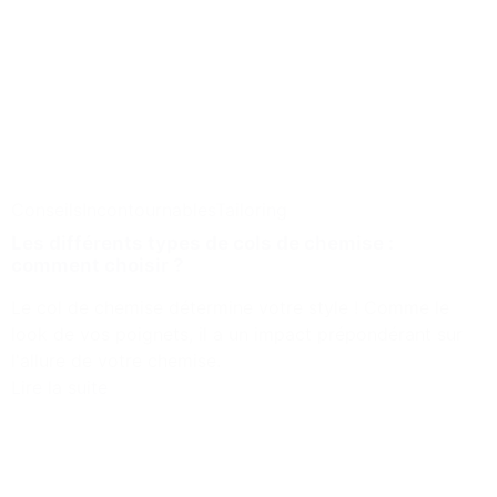
Conseils
Incontournables
Tailoring
Les différents types de cols de chemise :
comment choisir ?
Le col de chemise détermine votre style ! Comme le
look de vos poignets, il a un impact prépondérant sur
l'allure de votre chemise.
Lire la suite