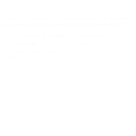
Incontournables
“Nouer une cravate : le nouveau punk” ou la mode
homme contemporaine selon Stéphane Butticé
Avec la cravate, le créateur de la marque Butticé,
Stéphane Butticé, exprime avec fougue et justesse son
avis sur l'élégance moderne.
Lire la suite
Accessoire