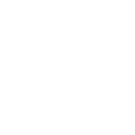
au mariage ? La réponse est simple : une chemise
blanche ! Explications ...
Lire la suite
Chemise
-
Mariage