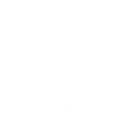
Coups de coeur
Incontournables
Tailoring
Maison Dormeuil, tissus de luxe made in France
La Maison Dormeuil développe des étoffes uniques,
tout en mettant en œuvre des démarches éthiques et
écoresponsables.