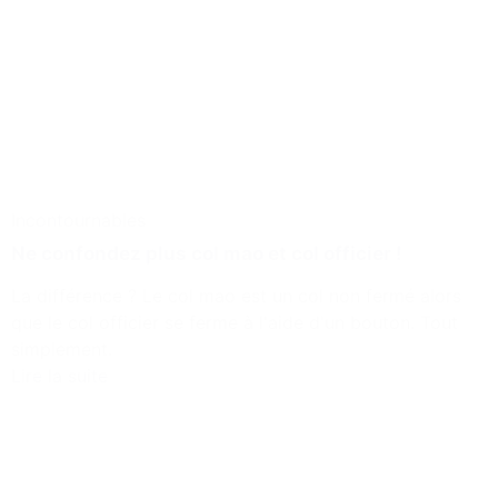
Incontournables
Ne confondez plus col mao et col officier !
La différence ? Le col mao est un col non fermé alors
que le col officier se ferme à l'aide d'un bouton. Tout
simplement.
Lire la suite