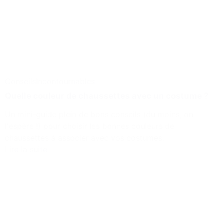
Conseils
Incontournables
Quelle couleur de chaussettes avec un costume ?
Un mini-guide plein de bons conseils (du moins, on
l'espère !) pour choisir les bonnes couleurs de
chaussettes à associer avec vos costumes.
Lire la suite