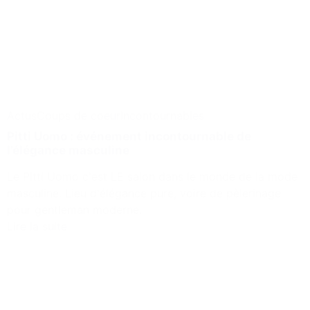
Actus
Coups de coeur
Incontournables
Pitti Uomo : événement incontournable de
l’élégance masculine
Le Pitti Uomo c'est LE salon dans le monde de la mode
masculine. Lieu d'élégance pure, voire de pèlerinage
pour gentleman moderne.
Lire la suite