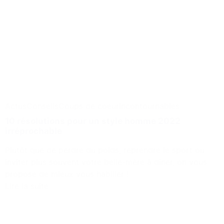
Actus
Conseils
Coups de coeur
Incontournables
10 résolutions pour un style homme 2022
irréprochable
Plutôt que de perdre du poids, reprendre le sport ou
inviter plus souvent votre belle-mère à dîner, on vous
propose de mieux vous habiller !
Lire la suite