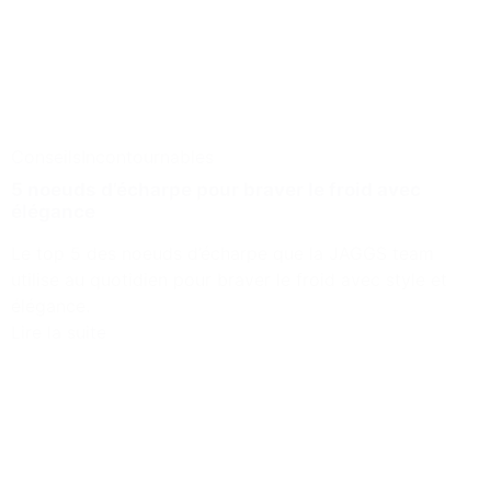
Conseils
Incontournables
5 noeuds d’écharpe pour braver le froid avec
élégance ​
Le top 5 des noeuds d’écharpe que la JAGGS team
utilise au quotidien pour braver le froid avec style et
élégance.
Lire la suite