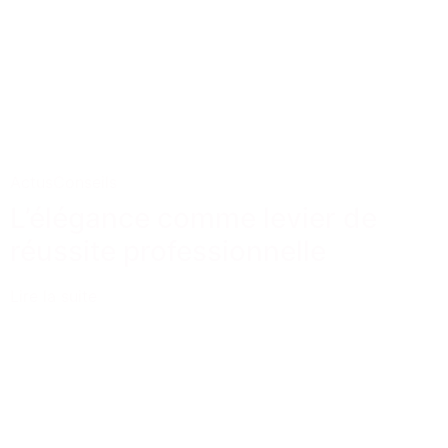
Actus
Conseils
L’élégance comme levier de
réussite professionnelle
Lire la suite