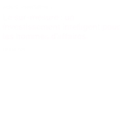
Actus
Conseils
Tailoring
Le sur-mesure : un
investissement intelligent pour
les hommes d’affaires
Lire la suite