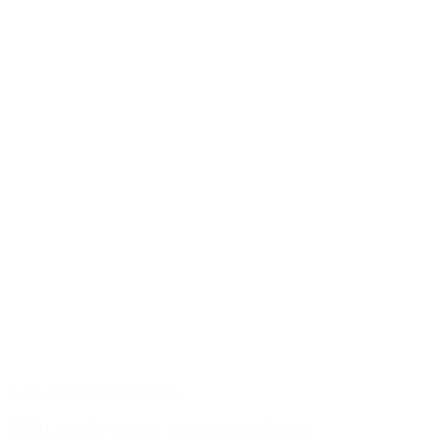
Actus
Conseils
Tailoring
Réussir ses rencontres