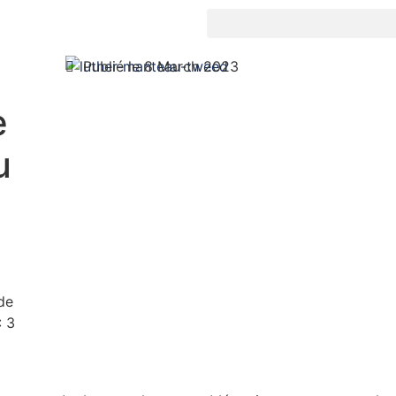
Publié le 8 March 2023
e
u
de
:
3