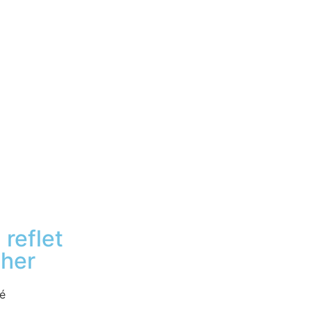
reflet
ther
té