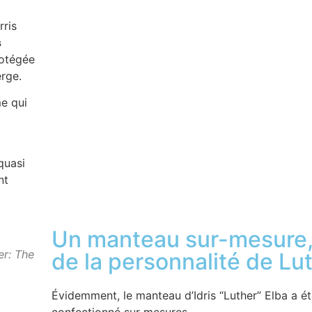
rris
s
rotégée
erge.
me qui
quasi
nt
Un manteau sur-mesure, 
er: The
de la personnalité de Lu
Évidemment, le manteau d’Idris “Luther” Elba a é