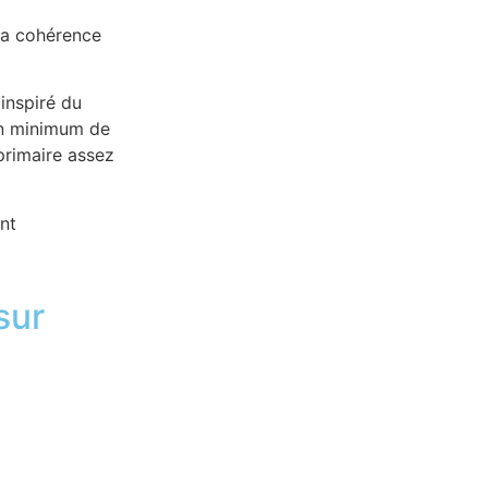
la cohérence
 inspiré du
 un minimum de
primaire assez
nt
sur