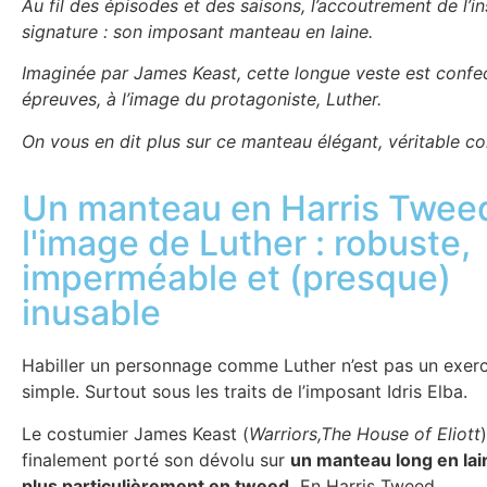
Au fil des épisodes et des saisons, l’accoutrement de l
signature : son imposant manteau en laine.
Imaginée par James Keast, cette longue veste est confect
épreuves, à l’image du protagoniste, Luther.
On vous en dit plus sur ce manteau élégant, véritable co
Un manteau en Harris Tweed
l'image de Luther : robuste,
imperméable et (presque)
inusable
Habiller un personnage comme Luther n’est pas un exer
simple. Surtout sous les traits de l’imposant Idris Elba.
Le costumier James Keast (
Warriors,The House of Eliott
finalement porté son dévolu sur
un manteau long en lain
plus particulièrement en tweed.
En Harris Tweed.