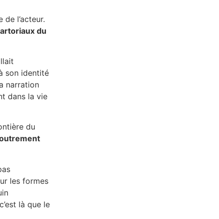
de l’acteur.
sartoriaux du
lait
à son identité
a narration
nt dans la vie
ontière du
coutrement
pas
eur les formes
uin
c’est là que le