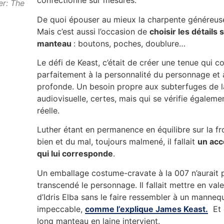
confectionné sur mesures.
er: The
De quoi épouser au mieux la charpente généreuse 
Mais c’est aussi l’occasion de
choisir les détails 
manteau
: boutons, poches, doublure…
Le défi de Keast, c’était de créer une tenue qui col
parfaitement à la personnalité du personnage et 
profonde. Un besoin propre aux subterfuges de l
audiovisuelle, certes, mais qui se vérifie égaleme
réelle.
Luther étant en permanence en équilibre sur la fr
bien et du mal, toujours malmené, il fallait
un ac
qui lui corresponde
.
Un emballage costume-cravate à la 007 n’aurait 
transcendé le personnage. Il fallait mettre en val
d’Idris Elba sans le faire ressembler à un manneq
impeccable,
comme l’explique James Keast.
Et 
long manteau en laine intervient.