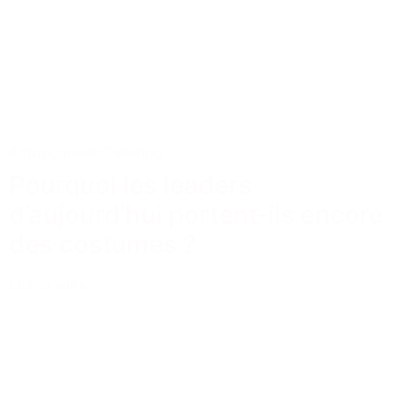
Actus
Conseils
Tailoring
Pourquoi les leaders
d’aujourd’hui portent-ils encore
des costumes ?
Lire la suite