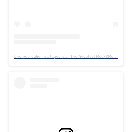
Une publication partagée par ‘The Greatest Rock&Roll Band’ (@stonesonexile)