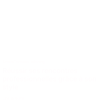
Actus
Conseils
Tailoring
Réussir ses rencontres
professionnelles grâce à son
style
Lire la suite