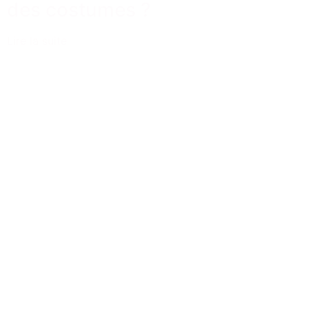
des costumes ?
Lire la suite