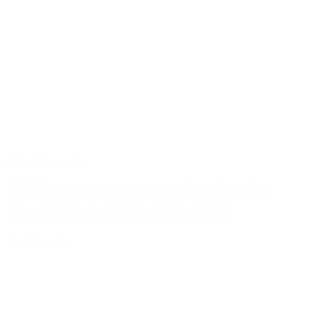
Actus
Conseils
L’élégance comme levier de
réussite professionnelle
Lire la suite