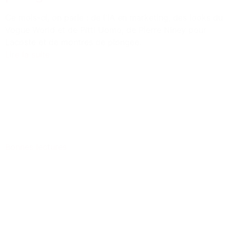
Ce mois-ci, on parle : de l'IA en marketing, des looks du
Vogue World et de Pitti Uomo, de Pierre Niney pour
Lacoste et de montres de plongée.
Lire la suite
Bonnes lectures