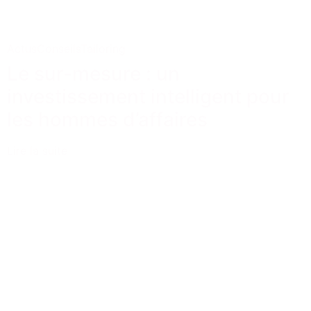
Actus
Conseils
Tailoring
Le sur-mesure : un
investissement intelligent pour
les hommes d’affaires
Lire la suite