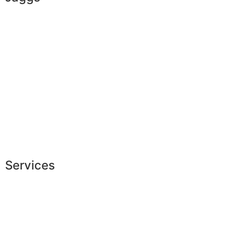
L’ADN de JAGGS
Garantie sur-mesure
Livraison & délais
Mesures & patrons
Fabrication Européenne
Recrutement
La JAGGS Team
Services
Shopping exclusif
Conseils en image