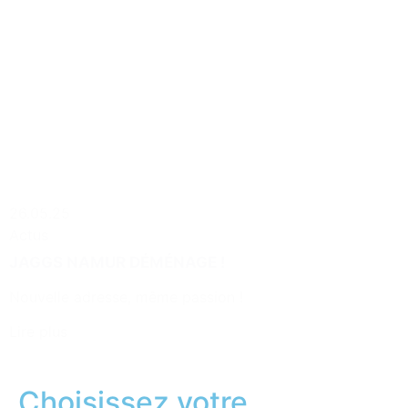
26.05.25
Actus
JAGGS NAMUR DÉMÉNAGE !
Nouvelle adresse, même passion !
Lire plus
Choisissez votre