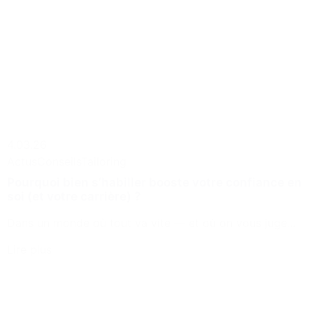
4.03.26
Actus
Conseils
Tailoring
Pourquoi bien s’habiller booste votre confiance en
soi (et votre carrière) ?
Dans un monde où tout va vite — et où on vous juge...
Lire plus