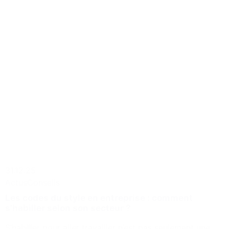
31.12.25
Actus
Conseils
Les codes du style en entreprise : comment
s’habiller selon son secteur ?
S’habiller pour aller travailler n’est pas seulement une