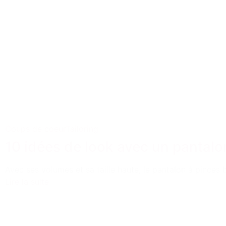
Coups de coeur
Tailoring
10 idées de look avec un pantalo
Avec ses volumes et sa taille haute, le pantalon à pinces 
Lire la suite