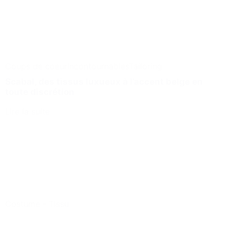
Coups de coeur
Incontournables
Tailoring
Scabal, des tissus luxueux à l’accent belge en
toute discrétion
Lire la suite
Costume
-
Tissu