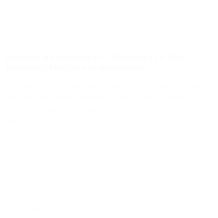
Actus
Lectures du moment #14 : Montblanc X Wes
Anderson, Met Gala et élasthanne
Ce mois-ci : La collab Montblanc X Wes Anderson, les
hommes les mieux habillés du Met Gala, la tenue de
scène de Slimane à l'Eurovion...
Lire la suite
Bonnes lectures