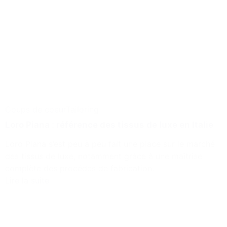
Coups de coeur
Tailoring
Loro Piana : référence des tissus de luxe en Italie
Loro Piana s’est peu à peu fait une place sur le marché
des tissus de luxe, notamment grâce à une maîtrise
complète des procédés de fabrication.
Lire la suite