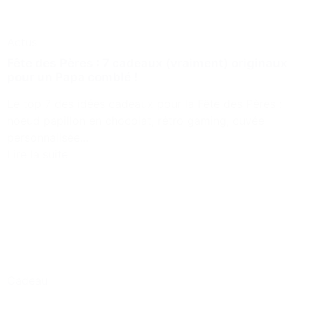
Actus
Fête des Pères : 7 cadeaux (vraiment) originaux
pour un Papa comblé !
Le top 7 des idées cadeaux pour la Fête des Pères :
noeud papillon en chocolat, rétro gaming, cuvée
personnalisée...
Lire la suite
Cadeau