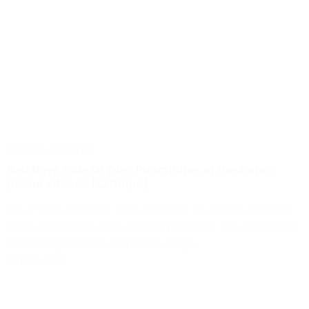
Cinéma et Séries
Bad Boys Ride Or Die : Punchlines et bastons à
pleine vitesse [Critique]
Les 2 flics de Miami sont de retour au cinéma ! 30 ans
après le premier volet, Bad Boys Ride or Die recycle les
mêmes ingrédients, franchise oblige.
Lire la suite