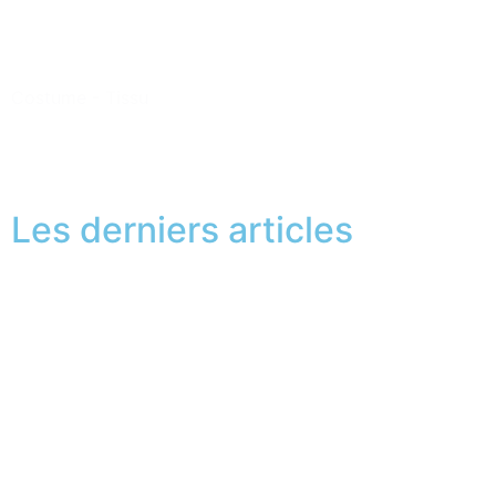
Costume
-
Tissu
1
2
Next
Les derniers articles