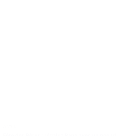
Actus
Fête des Pères : régalez Papa avec un noeud