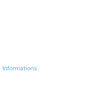
Mes commandes
Mes favoris
Mes adresses
Mes infos personnelles
Mes bons de réduction
Désinscription
Informations
Nos boutiques
Partenaires
Paiement sécurisé
FAQ