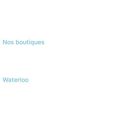
Mentions légales
|
RGPD
Presse
Lexique
Nos boutiques
Waterloo