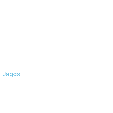
Jaggs
L’ADN de JAGGS
Garantie sur-mesure
Livraison & délais