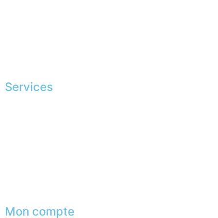
Mesures & patrons
Fabrication Européenne
Recrutement
La JAGGS Team
Services
Shopping exclusif
Conseils en image
Services aux entreprises
Parrainage
Le club du gentleman
Mon compte