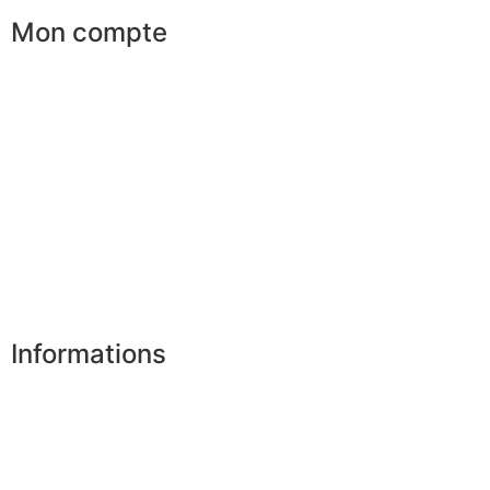
Mon compte
Mes commandes
Mes favoris
Mes adresses
Mes infos personnelles
Mes bons de réduction
Désinscription
Informations
Nos boutiques
Partenaires
Paiement sécurisé