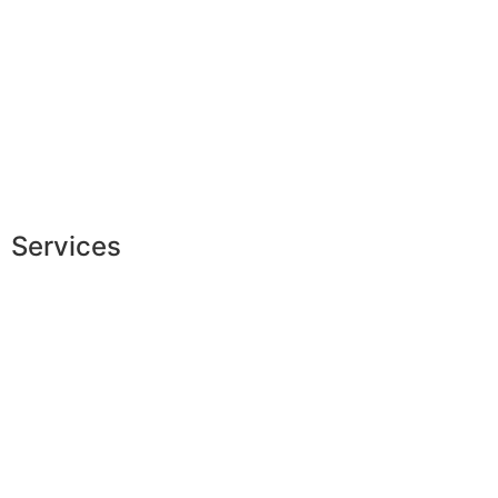
Livraison & délais
Mesures & patrons
Fabrication Européenne
Recrutement
La JAGGS Team
Services
Shopping exclusif
Conseils en image
Services aux entreprises
Parrainage
Le club du gentleman