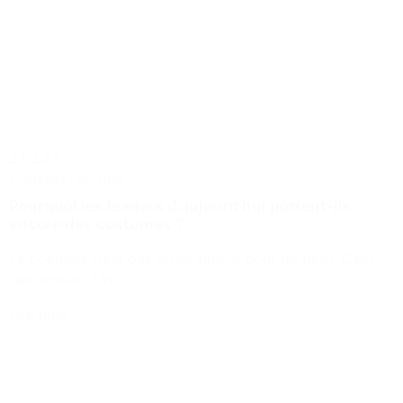
2.02.26
Conseils
Tailoring
Pourquoi les leaders d’aujourd’hui portent-ils
encore des costumes ?
Le costume n’est pas qu’un simple bout de tissu. C’est
une armure. Un...
Lire plus