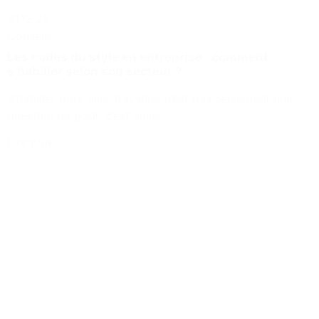
31.12.25
Conseils
Les codes du style en entreprise : comment
s’habiller selon son secteur ?
S’habiller pour aller travailler n’est pas seulement une
question de goût, c’est aussi...
Lire plus