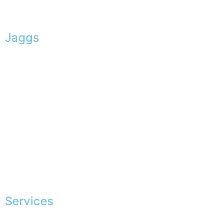
Lire plus
Jaggs
L’ADN de JAGGS
Garantie sur-mesure
Livraison & délais
Mesures & patrons
Fabrication Européenne
Recrutement
La JAGGS Team
Services