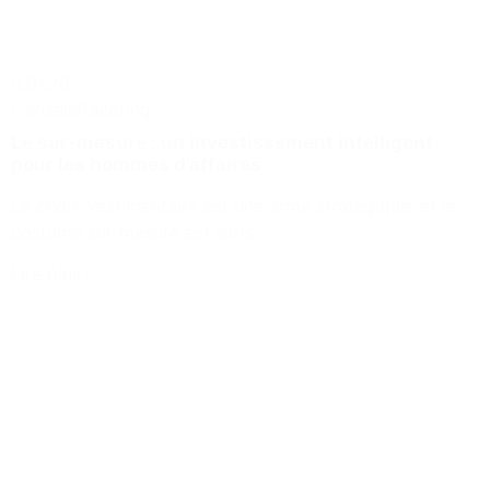
5.01.26
Conseils
Tailoring
Le sur-mesure : un investissement intelligent
pour les hommes d’affaires
Le choix vestimentaire est une arme stratégique, et le
costume sur-mesure est sans...
Lire plus