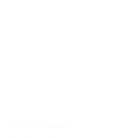
26.05.25
JAGGS NAMUR DÉMÉNAGE !
Nouvelle adresse, même passion !