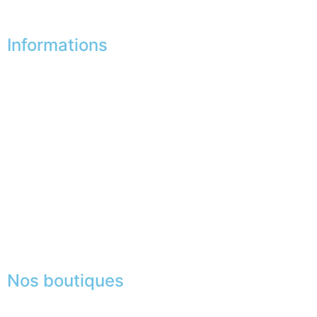
Désinscription
Informations
Nos boutiques
Partenaires
Paiement sécurisé
FAQ
Mentions légales
|
RGPD
Presse
Lexique
Nos boutiques