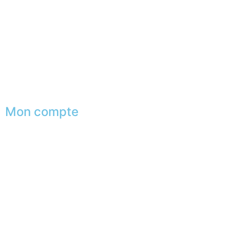
Shopping exclusif
Conseils en image
Services aux entreprises
Parrainage
Le club du gentleman
Mon compte
Mes commandes
Mes favoris
Mes adresses
Mes infos personnelles
Mes bons de réduction