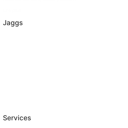
Lire plus
Jaggs
L’ADN de JAGGS
Garantie sur-mesure
Livraison & délais
Mesures & patrons
Fabrication Européenne
Recrutement
La JAGGS Team
Services