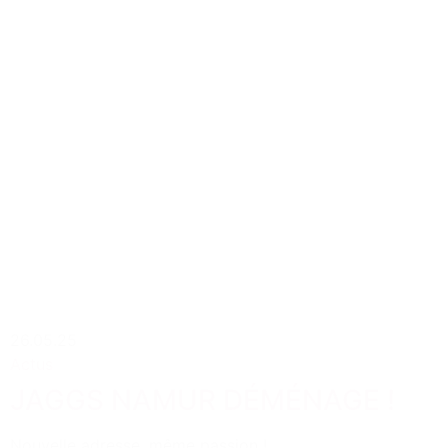
26.05.25
Actus
JAGGS NAMUR DÉMÉNAGE !
Nouvelle adresse, même passion !