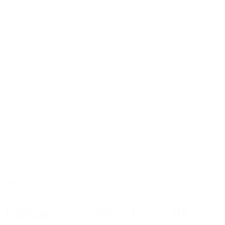
29.12.25
Actus
Conseils
L’élégance comme levier de