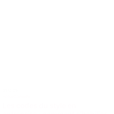
31.12.25
Actus
Conseils
Les codes du style en
entreprise : comment s’habiller