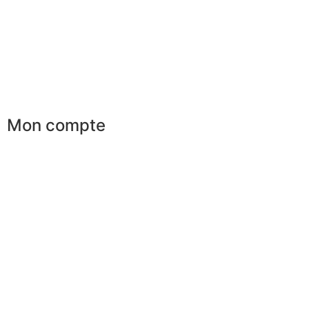
Conseils en image
Services aux entreprises
Parrainage
Le club du gentleman
Mon compte
Mes commandes
Mes favoris
Mes adresses
Mes infos personnelles
Mes bons de réduction
Désinscription