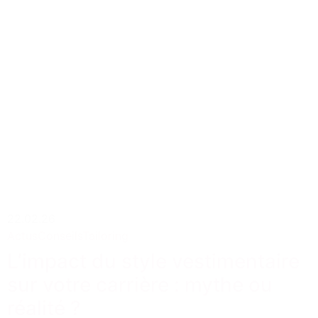
22.02.26
Actus
Conseils
Tailoring
L’impact du style vestimentaire
sur votre carrière : mythe ou
réalité ?