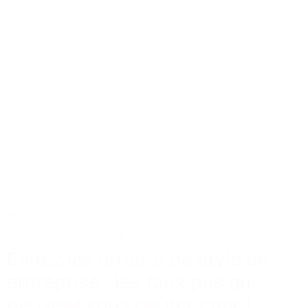
12.02.26
Actus
Conseils
Tailoring
Évitez les erreurs de style en
entreprise : les faux pas qui
peuvent vous coûter cher !