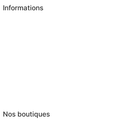
Informations
Nos boutiques
Partenaires
Paiement sécurisé
FAQ
Mentions légales
|
RGPD
Conditions offres
Presse
Lexique
Nos boutiques