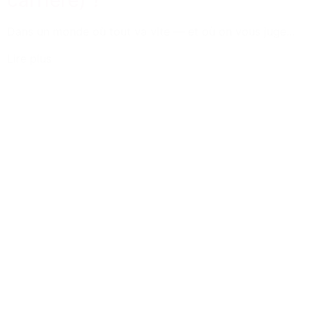
carrière) ?
Dans un monde où tout va vite — et où on vous juge...
Lire plus