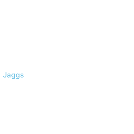
Jaggs
L’ADN de JAGGS
Garantie sur-mesure
Livraison & délais
Mesures & patrons