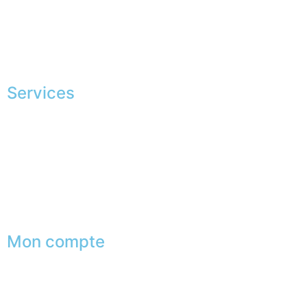
Fabrication Européenne
Recrutement
La JAGGS Team
Services
Conseils en image
Services aux entreprises
Parrainage
Le club du gentleman
Mon compte
Mes commandes
Mes favoris