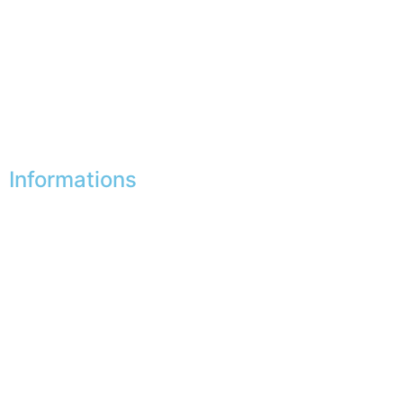
Mes adresses
Mes infos personnelles
Mes bons de réduction
Désinscription
Informations
Nos boutiques
Partenaires
Paiement sécurisé
FAQ
Mentions légales
|
RGPD
Conditions offres