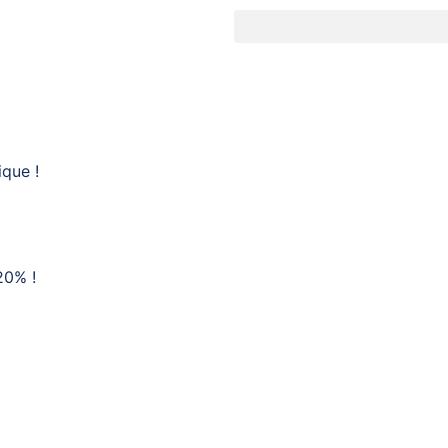
que !
20% !