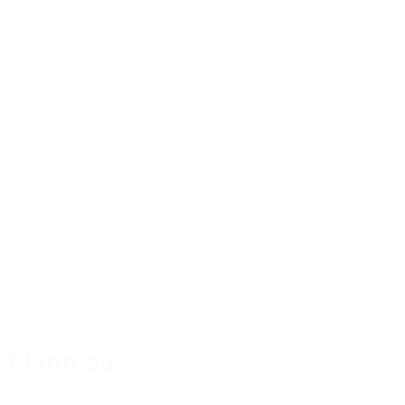
Manteau
SUR-MESURE