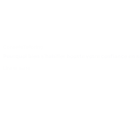
Conseils
Tailoring
Pourquoi bien s’habiller booste votre confiance en so
Lire la suite