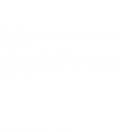
Conseils
7 pièces essentielles pour votre vestiaire de
printemps
Comment s'habiller au printemps ? Les indispensables
de JAGGS pour affronter la météo capricieuse de la
belle saison avec élégance !
Lire la suite
Accessoire
-
Casual
-
Looks