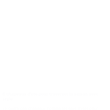
6 chapeaux d’été pour traverser la saison avec
style
En quête des chapeaux homme les plus stylés pour