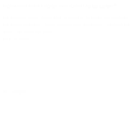
Comment bien choisir vos lunettes de soleil ?
La JAGGS Team vous aide à trouver la paire de lunettes
de soleil parfaite. Style, protection, marques, confort de
vue... on vous dit tout !
Lire la suite
Accessoire