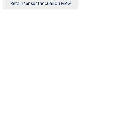
Retourner sur l'accueil du MAG
Rechercher
Rechercher
Rechercher
Effacer
Trier par
Trier
par
Trier par