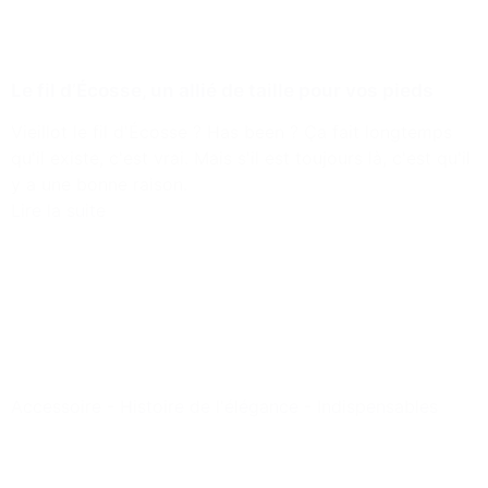
Le fil d’Écosse, un allié de taille pour vos pieds
Vieillot le fil d'Écosse ? Has been ? Ça fait longtemps
qu'il existe, c'est vrai. Mais s'il est toujours là, c'est qu'il
y a une bonne raison.
Lire la suite
Accessoire
-
Histoire de l'élégance
-
Indispensables