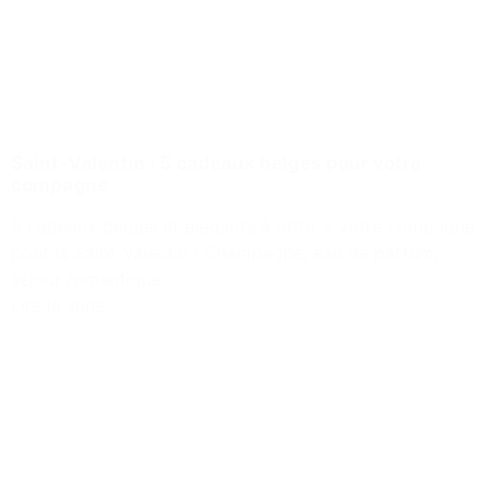
Saint-Valentin : 5 cadeaux belges pour votre
compagne
5 cadeaux belges et élégants à offrir à votre compagne
pour la Saint-Valentin ! Champagne, eau de parfum,
séjour romantique...
Lire la suite