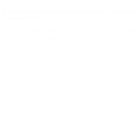
Conseils
8 tenues d’été inspirantes pour enrichir votre style
vestimentaire
Vous avez l'impression d'avoir fait le tour de vos tenues
d’été ? La JAGGS Team a rassemblé pour vous 8 looks
pour vous rafraîchir les idées.
Lire la suite
Business
-
Casual
-
Looks