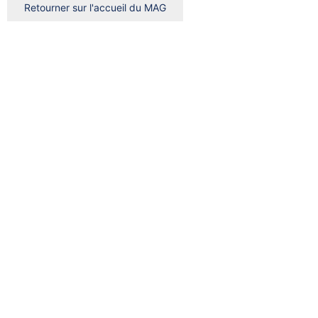
Retourner sur l'accueil du MAG
Rechercher
Rechercher
Rechercher
Effacer
Trier par
Trier
par
Trier par