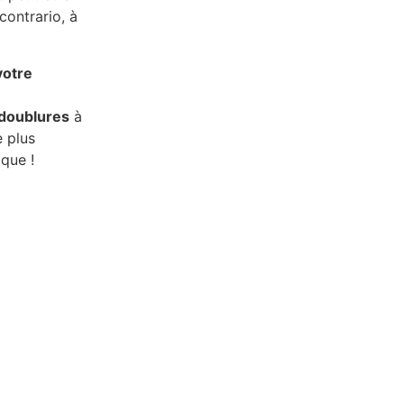
 contrario, à
votre
doublures
à
e plus
ique !