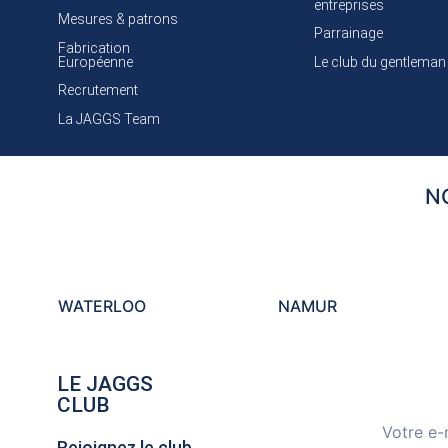
entreprises
Mesures & patrons
Parrainage
Fabrication
Européenne
Le club du gentleman
Recrutement
La JAGGS Team
N
WATERLOO
NAMUR
LE JAGGS
CLUB
Rejoignez le club