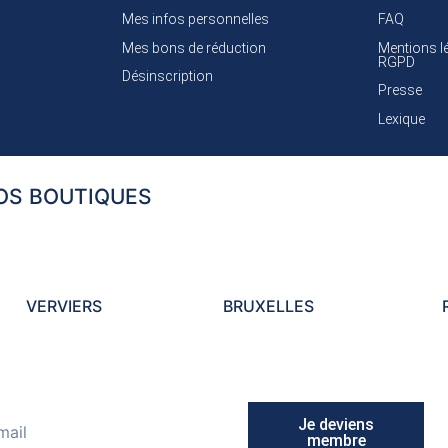
Mes infos personnelles
FAQ
Mes bons de réduction
Mentions l
RGPD
Désinscription
Presse
Lexique
OS BOUTIQUES
VERVIERS
BRUXELLES
Je deviens
membre