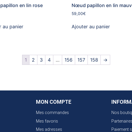
apillon en lin rose
Nœud papillon en lin mau
59,00
€
r au panier
Ajouter au panier
1
2
3
4
…
156
157
158
→
MON COMPTE
INFORM
Mes commandes
Nos bouti
Mes favoris
Partenaire
Mes adresses
Paiement s