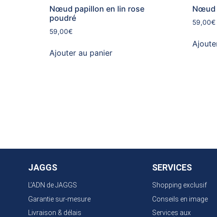
Nœud papillon en lin rose
Nœud p
poudré
59,00
€
59,00
€
Ajoute
Ajouter au panier
JAGGS
SERVICES
L’ADN de JAGGS
Shopping exclusif
Garantie sur-mesure
Conseils en image
Livraison & délais
Services aux