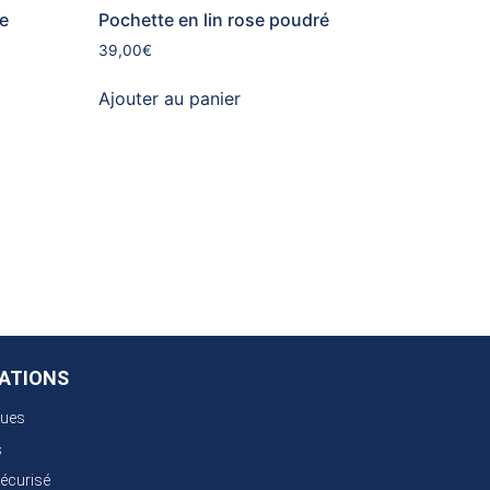
ve
Pochette en lin rose poudré
39,00
€
Ajouter au panier
ATIONS
ques
s
écurisé