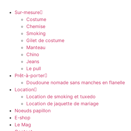
Sur-mesure
Costume
Chemise
Smoking
Gilet de costume
Manteau
Chino
Jeans
Le pull
Prêt-à-porter
Doudoune nomade sans manches en flanelle
Location
Location de smoking et tuxedo
Location de jaquette de mariage
Noeuds papillon
E-shop
Le Mag