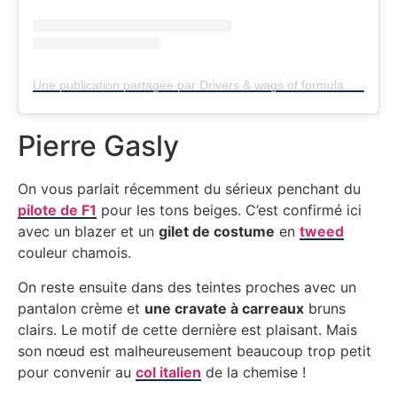
Une publication partagée par Drivers & wags of formula 1 (@f1wagsanddrivers)
Pierre Gasly
On vous parlait récemment du sérieux penchant du
pilote de F1
pour les tons beiges. C’est confirmé ici
avec un blazer et un
gilet de costume
en
tweed
couleur chamois.
On reste ensuite dans des teintes proches avec un
pantalon crème et
une cravate à carreaux
bruns
clairs. Le motif de cette dernière est plaisant. Mais
son nœud est malheureusement beaucoup trop petit
pour convenir au
col italien
de la chemise !