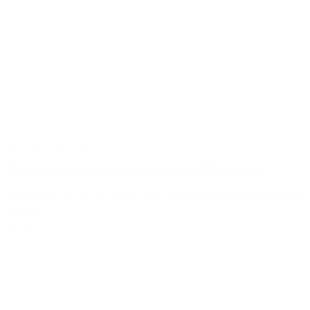
Bonnes adresses
10 terrasses à Liège pour un apéritif au soleil
Les beaux jours sont là et les plus belles terrasses de Li
Ardente.
Lire la suite