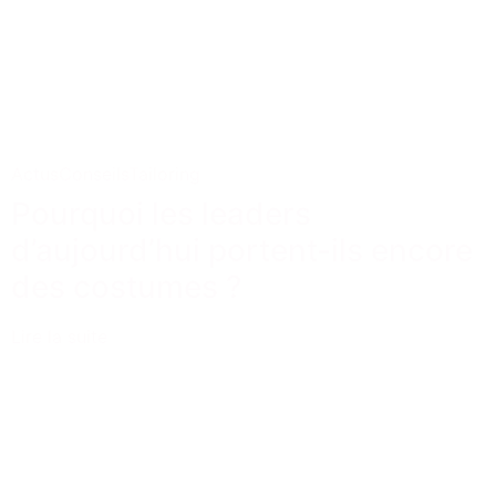
Actus
Conseils
Tailoring
Pourquoi les leaders
d’aujourd’hui portent-ils encore
des costumes ?
Lire la suite