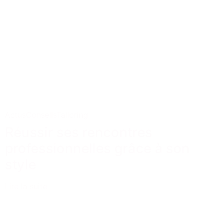
Actus
Conseils
Tailoring
Réussir ses rencontres
professionnelles grâce à son
style
Lire la suite