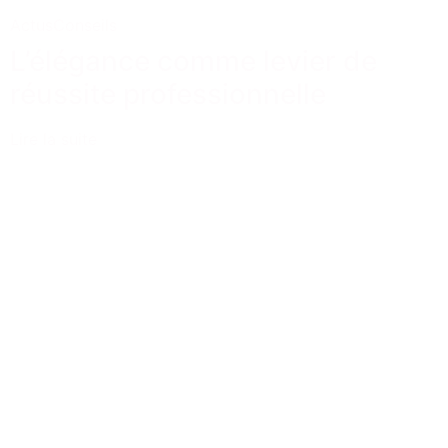
Actus
Conseils
L’élégance comme levier de
réussite professionnelle
Lire la suite