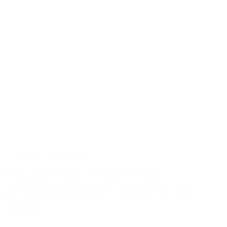
Actus
Conseils
Tailoring
Réussir ses rencontres
professionnelles grâce à son
style