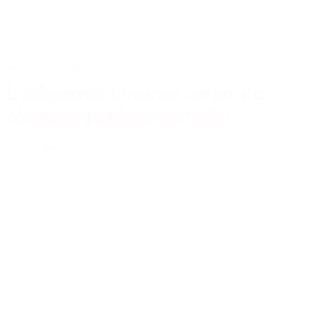
Actus
Conseils
L’élégance comme levier de
réussite professionnelle
Lire la suite