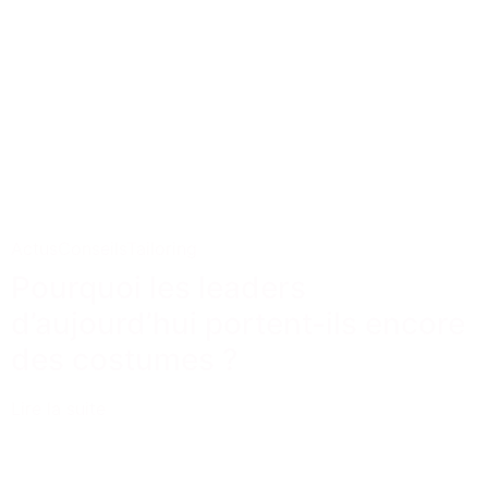
Actus
Conseils
Tailoring
Pourquoi les leaders
d’aujourd’hui portent-ils encore
des costumes ?
Lire la suite