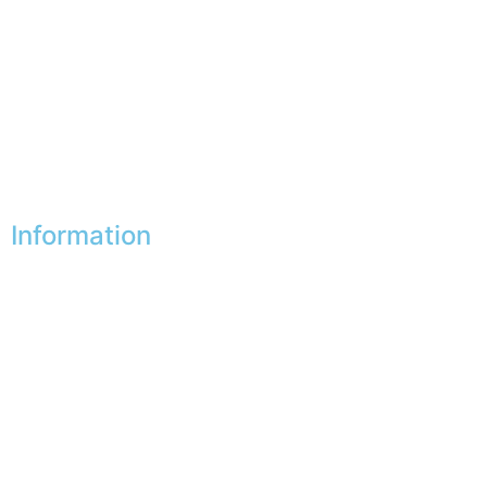
My favorites
My addresses
My personal data
My vouchers
Unsubscribe
Information
Our shops
Partners
Secure payment
FAQ
Legal
|
GDPR