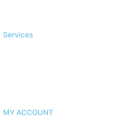
Jobs
The JAGGS Team
Services
Exclusive shopping
Personal image advice
Corporate services
Sponsorship
The gentleman’s club
MY ACCOUNT
My orders