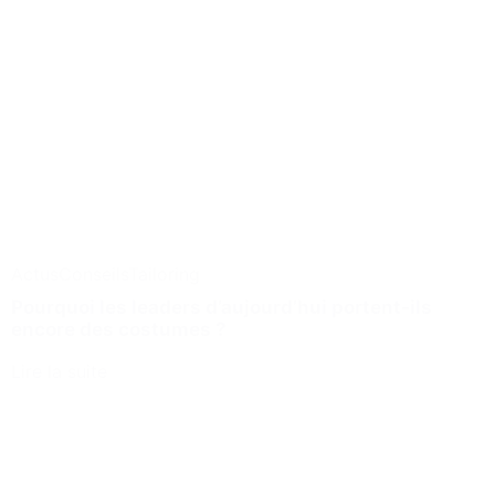
Actus
Conseils
Tailoring
Pourquoi les leaders d’aujourd’hui portent-ils
encore des costumes ?
Lire la suite