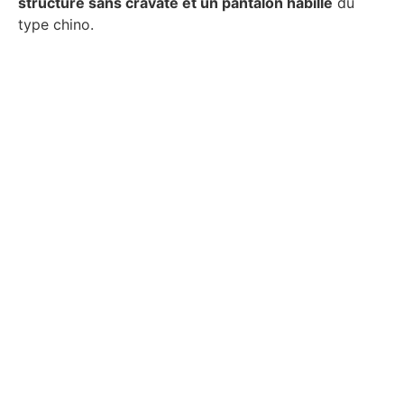
structuré sans cravate et un pantalon habillé
du
type chino.