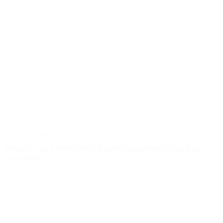
Actus
Conseils
Tailoring
Réussir ses rencontres professionnelles grâce à
son style
Lire la suite