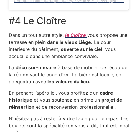
Une publication partagée par 🌏✈️🗺🥥🐠🏝 | 𝟏𝟗𝟗𝟒 (@anna_kervorkian)
#4 Le Cloître
Dans un tout autre style,
le Cloître
vous propose une
terrasse en plein
dans le vieux Liège.
La cour
intérieure du bâtiment,
ouverte sur le ciel,
vous
accueille dans une ambiance conviviale.
La
déco sur-mesure
à base de mobilier de récup de
la région vaut le coup d’œil. La bière est locale, en
adéquation avec
les valeurs du lieu.
En prenant l’apéro ici, vous profitez d’un
cadre
historique
et vous soutenez en prime un
projet de
réinsertion
et de reconversion professionnelle !
N’hésitez pas à rester à votre table pour le repas. Les
boulets sont la spécialité (on vous a dit, tout est local