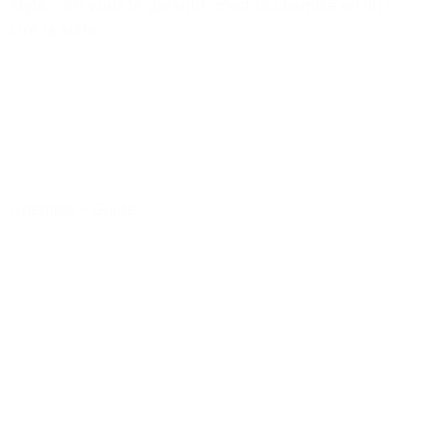
stylé… on vous le garantit, c'est la chemise en lin !
Lire la suite
Chemise
-
Guide