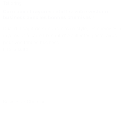
Tailoring
Carreaux et rayures : étoffez votre vestiaire
business avec les bonnes chemises !
Quand il s’agit de s’imposer avec style, les chemises à
rayures et à carreaux sont d’excellentes partenaires
pour vos tenues business.
Lire la suite
Business
-
Chemise