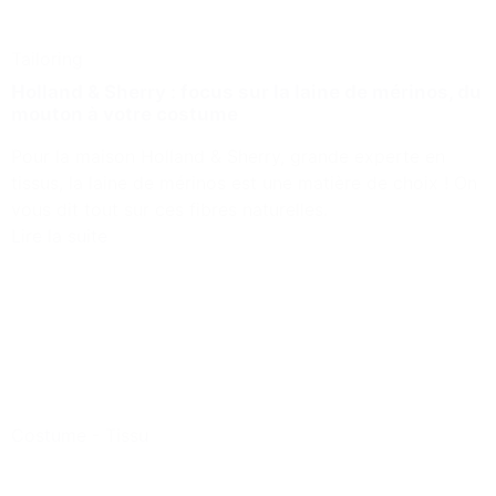
Tailoring
Holland & Sherry : focus sur la laine de mérinos, du
mouton à votre costume
Pour la maison Holland & Sherry, grande experte en
tissus, la laine de mérinos est une matière de choix ! On
vous dit tout sur ces fibres naturelles.
Lire la suite
Costume
-
Tissu