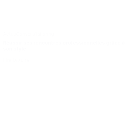
Actus
Conseils
Tailoring
Réussir ses rencontres professionnelles grâce à
son style
Lire la suite