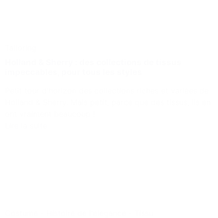
Tailoring
Holland & Sherry : des collections de tissus
impeccables, pour tous les styles
Petit tour d'horizon des collections riches et variées de
Holland & Sherry. Mais petit, parce que des tissus, ils en
ont vraiment beaucoup !
Lire la suite
Costume
-
Histoire de l'élégance
-
Tissu