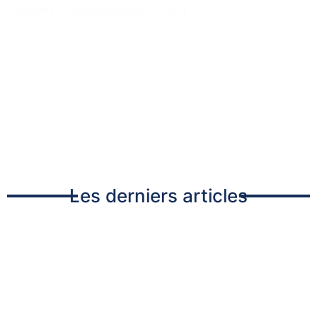
Costume
-
Indispensables
-
Tissu
1
2
3
…
11
12
Next
Les derniers articles