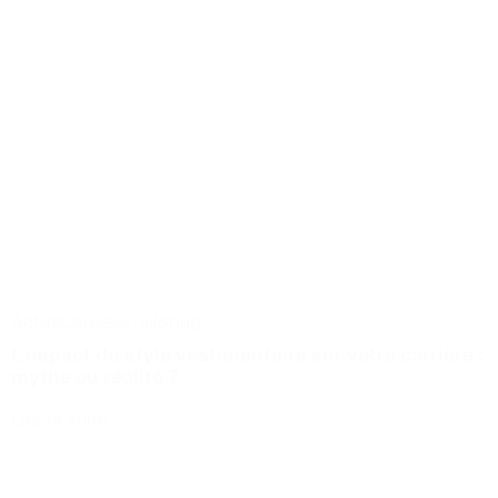
Actus
Conseils
Tailoring
L’impact du style vestimentaire sur votre carrière :
mythe ou réalité ?
Lire la suite