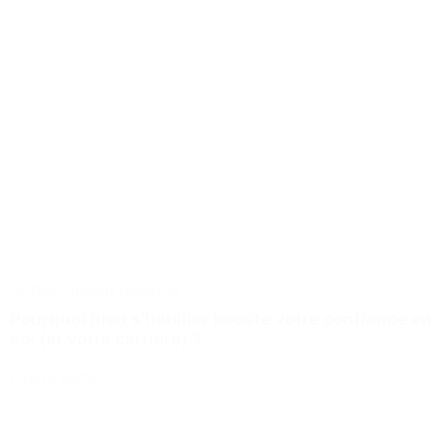
Actus
Conseils
Tailoring
Pourquoi bien s’habiller booste votre confiance en
soi (et votre carrière) ?
Lire la suite