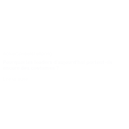
Actus
Conseils
Tailoring
Pourquoi les leaders d’aujourd’hui portent-ils
encore des costumes ?
Lire la suite