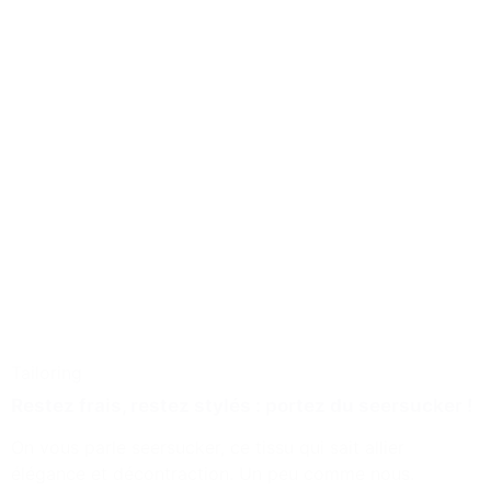
Tailoring
Restez frais, restez stylés : portez du seersucker !
On vous parle seersucker, ce tissu qui sait allier
élégance et décontraction. Un peu comme nous.