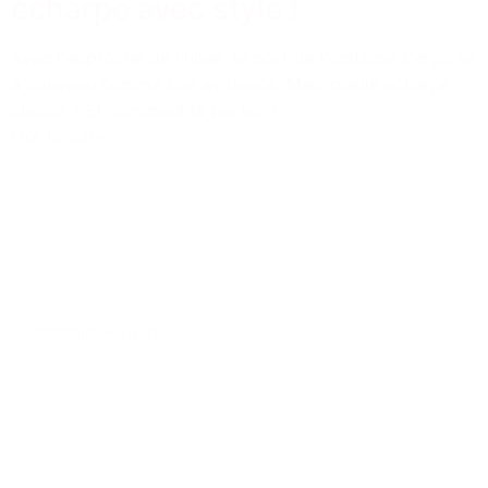
écharpe avec style !
Avec l'approche de l'hiver, le port de l'écharpe s'impose
à nouveau comme une évidence. Mais quelle écharpe
choisir ? Et comment la porter ?
Lire la suite
Accessoire
-
Guide
1
2
3
…
11