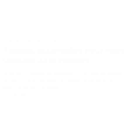
Conseils
Coups de coeur
7 pièces essentielles pour votre
vestiaire de printemps
Comment s'habiller au printemps ? Les indispensables
de JAGGS pour affronter la météo capricieuse de la
belle saison avec élégance !
Lire la suite