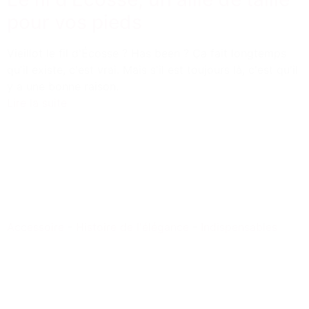
pour vos pieds
Vieillot le fil d'Écosse ? Has been ? Ça fait longtemps
qu'il existe, c'est vrai. Mais s'il est toujours là, c'est qu'il
y a une bonne raison.
Lire la suite
Accessoire
-
Histoire de l'élégance
-
Indispensables