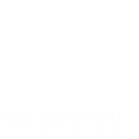
Cinéma et Séries
Coups de coeur
Minimalisme, valeurs sûres et
lunettes noires : focus sur le
style de Pierre Niney