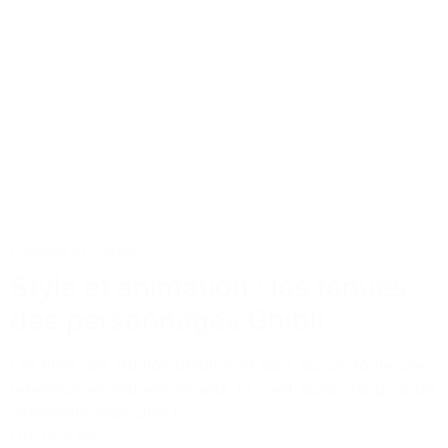
Cinéma et Séries
Style et animation : les tenues
des personnages Ghibli
Les films des studios Ghibli sont sans aucun doute une
référence en matière visuelle. Et c'est aussi vrai pour les
vêtements masculins !
Lire la suite