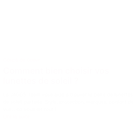
Coups de coeur
Comment bien choisir vos
lunettes de soleil ?
La JAGGS Team vous aide à trouver la paire de lunettes
de soleil parfaite. Style, protection, marques, confort de
vue... on vous dit tout !
Lire la suite