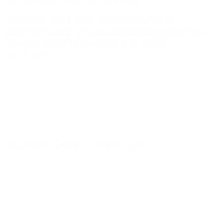
Hors écran, Pierre Niney canalise son énergie
(débordante) avec un style vestimentaire sobre, mais
bien à lui. Décryptage des looks de l'acteur.
Lire la suite
Accessoire
-
Casual
-
Costume
-
Looks