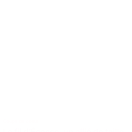
Coups de coeur
Le fil d’Écosse, un allié de taille