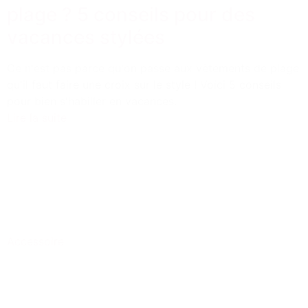
plage ? 5 conseils pour des
vacances stylées
Ce n'est pas parce qu'on passe aux vêtements de plage
qu'il faut faire une croix sur le style ! Voici 5 conseils
pour bien s'habiller en vacances.
Lire la suite
Accessoire