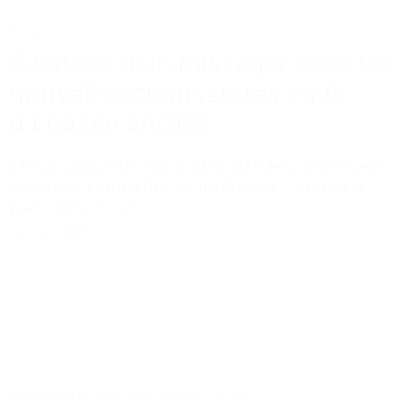
Actus
Avancez d’un pas léger avec les
nouvelles chaussettes en fil
d’Écosse JAGGS
JAGGS passe à la vitesse supérieure avec une nouvelle
gamme de chaussettes, en fil d'Écosse. Faites de la
place dans vos tiroirs !
Lire la suite
Accessoire
-
Indispensables
-
JAGGS