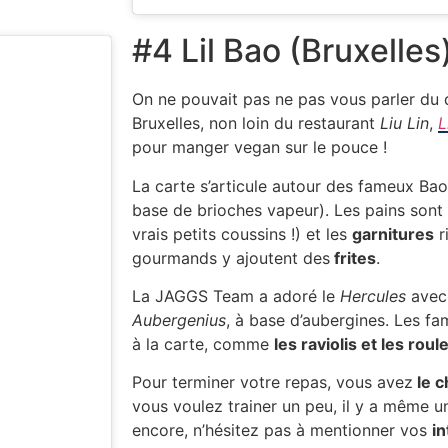
#4 Lil Bao (Bruxelles
On ne pouvait pas ne pas vous parler du d
Bruxelles, non loin du restaurant
Liu Lin
,
L
pour manger vegan sur le pouce !
La carte s’articule autour des fameux Bao
base de brioches vapeur). Les pains sont 
vrais petits coussins !) et les
garnitures
r
gourmands y ajoutent des
frites
.
La JAGGS Team a adoré le
Hercules
ave
Aubergenius
, à base d’aubergines. Les f
à la carte, comme
les raviolis et les ro
Pour terminer votre repas, vous avez
le c
vous voulez trainer un peu, il y a même une
encore, n’hésitez pas à mentionner vos
in