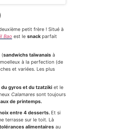
)
euxième petit frère ! Situé à
il Bao
est le
snack
parfait
 (
sandwichs taïwanais
à
moelleux à la perfection (de
iches et variées. Les plus
c
du gyros et du tzatziki
et le
ameux
Calamares
sont toujours
uleaux de printemps.
hoix entre 4 desserts.
Et si
 terrasse sur le toit. Là
tolérances alimentaires
au