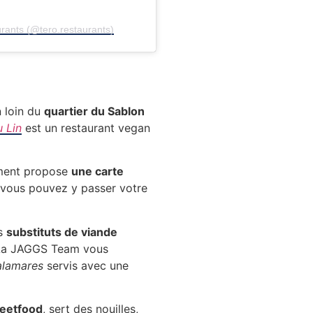
urants (@tero.restaurants)
)
 loin du
quartier du Sablon
u Lin
est un restaurant vegan
sement propose
une carte
, vous pouvez y passer votre
es
substituts de viande
 La JAGGS Team vous
lamares
servis avec une
reetfood
, sert des nouilles,