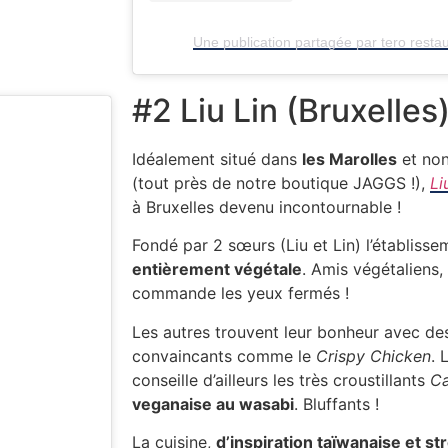
Une publication partagée par tero resta
#2 Liu Lin (Bruxelles
Idéalement situé dans
les Marolles
et non
(tout près de notre boutique JAGGS !),
Li
à Bruxelles devenu incontournable !
Fondé par 2 sœurs (Liu et Lin) l’établis
entièrement végétale
. Amis végétaliens
commande les yeux fermés !
Les autres trouvent leur bonheur avec d
convaincants comme le
Crispy Chicken
.
conseille d’ailleurs les très croustillants
Ca
veganaise au wasabi
. Bluffants !
La cuisine,
d’inspiration taïwanaise et st