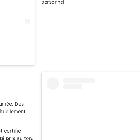
personnel.
fumée. Des
ituellement
t certifié
té prix
au top.