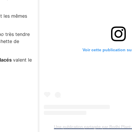
nt les mêmes
ao
très tendre
hette de
Voir cette publication s
glacés
valent le
Une publication partagée par Bodhi Plan