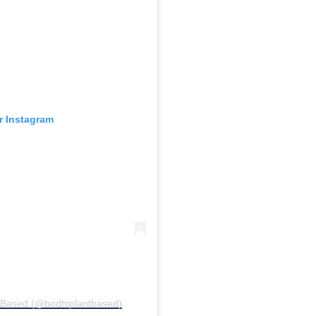
ur Instagram
t-Based (@bodhiplantbased)