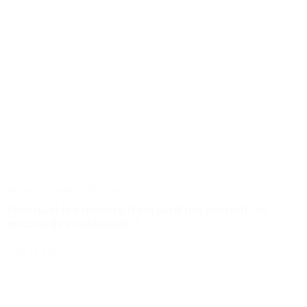
Actus
Conseils
Tailoring
Pourquoi les leaders d’aujourd’hui portent-ils
encore des costumes ?
Lire la suite