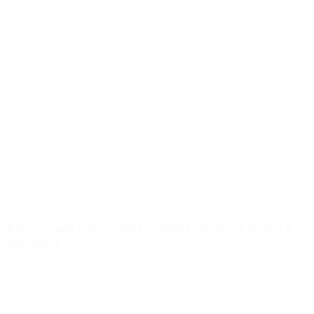
Actus
Conseils
Tailoring
Réussir ses rencontres professionnelles grâce à
son style
Lire la suite