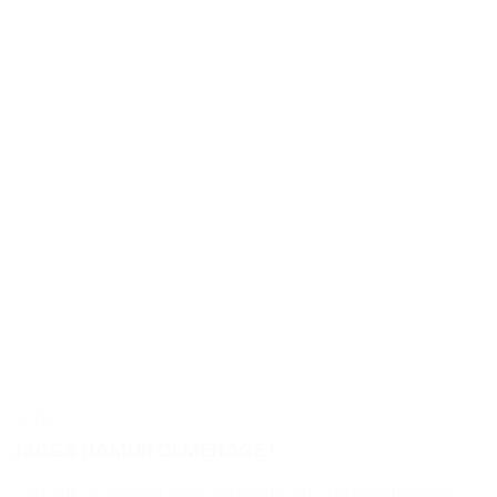
Actus
JAGGS NAMUR DÉMÉNAGE !
Cap sur un nouvel écrin intimiste au cœur historique !