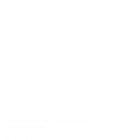
Actus
Conseils
L’élégance comme levier de réussite
professionnelle
Lire la suite