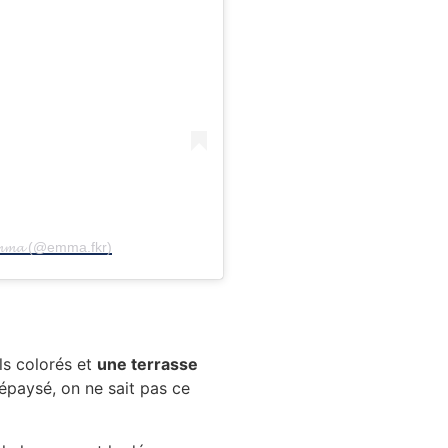
𝓶𝓶𝓪 (@emma.fkr)
ils colorés et
une terrasse
épaysé, on ne sait pas ce