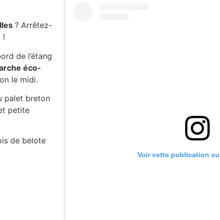
lles
? Arrêtez-
 !
ord de l’étang
arche éco-
on le midi.
 palet breton
et petite
s de belote
Voir cette publication s