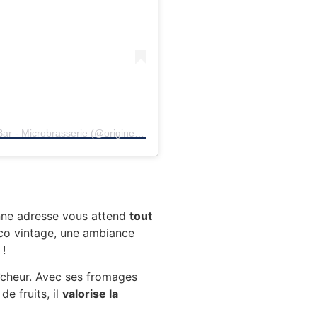
Une publication partagée par Origines Bistro - Bar - Microbrasserie (@origines_rennes)
onne adresse vous attend
tout
co vintage, une ambiance
 !
aîcheur. Avec ses fromages
de fruits, il
valorise la