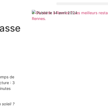
Publié le 14 avril 2024
rasse
emps de
cture :
3
inutes
 soleil ?