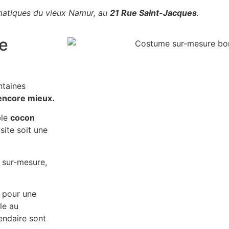
ématiques du vieux Namur, au
21 Rue Saint-Jacques
.
ne
ntaines
 encore mieux.
ble
cocon
site soit une
 sur-mesure,
 pour une
le au
endaire sont