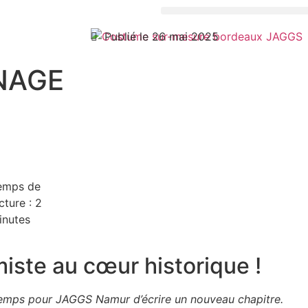
Publié le 26 mai 2025
NAGE
emps de
cture :
2
inutes
miste au cœur historique !
t temps pour JAGGS Namur d’écrire un nouveau chapitre.