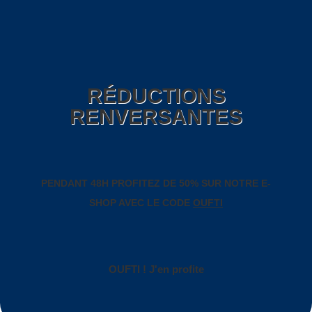
RÉDUCTIONS
RENVERSANTES
PENDANT 48H PROFITEZ DE 50% SUR NOTRE
E-
SHOP AVEC LE CODE
OUFTI
OUFTI ! J'en profite