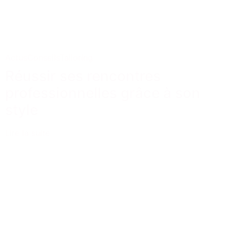
Actus
Conseils
Tailoring
Réussir ses rencontres
professionnelles grâce à son
style
Lire la suite