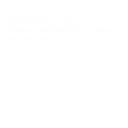
Actus
Conseils
Tailoring
Pourquoi les leaders
d’aujourd’hui portent-ils encore
des costumes ?
Lire la suite