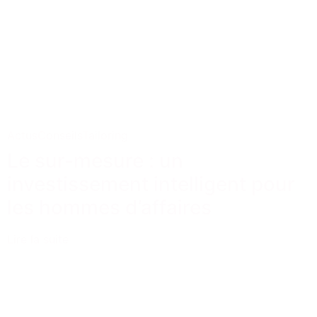
Actus
Conseils
Tailoring
Le sur-mesure : un
investissement intelligent pour
les hommes d’affaires
Lire la suite