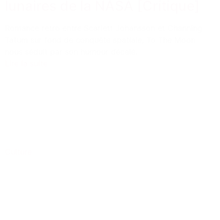
lunaires de la NASA [Critique]
Romance rétro entre Scarlett Johansson et Channing
Tatum sur fond de conquête spatiale, To The Moon
nous séduit par son humour décalé.
Lire la suite
Culture