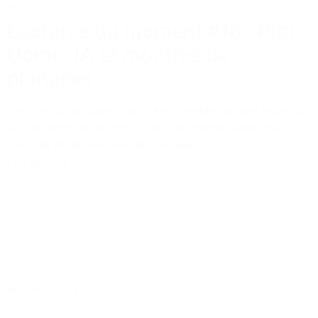
Actus
Lectures du moment #16 : Pitti
Uomo, IA et montres de
plongées
Ce mois-ci, on parle : de l'IA en marketing, des looks du
Vogue World et de Pitti Uomo, de Pierre Niney pour
Lacoste et de montres de plongée.
Lire la suite
Bonnes lectures