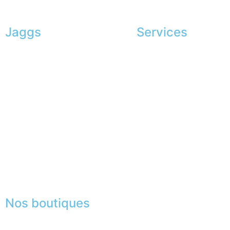
Jaggs
Services
L’ADN de JAGGS
Shopping exclusif
Garantie sur-mesure
Conseils en image
Livraison & délais
Services aux entreprise
Mesures & patrons
Parrainage
Fabrication Européenne
Le club du gentleman
Recrutement
La JAGGS Team
Nos boutiques