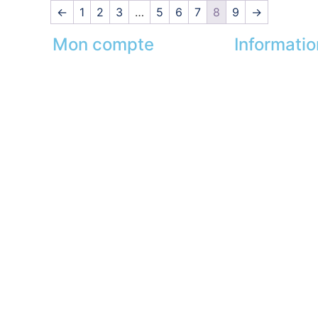
←
1
2
3
…
5
6
7
8
9
→
Mon compte
Informati
Mes commandes
Nos boutiques
Mes favoris
Partenaires
s
Mes adresses
Paiement sécur
Mes infos personnelles
FAQ
Mes bons de réduction
Mentions légal
Désinscription
Presse
Lexique