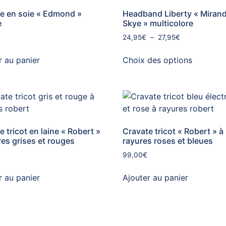
e en soie « Edmond »
Headband Liberty « Miran
e
Skye » multicolore
24,95
€
–
27,95
€
r au panier
Choix des options
e tricot en laine « Robert »
Cravate tricot « Robert » à
res grises et rouges
rayures roses et bleues
99,00
€
r au panier
Ajouter au panier