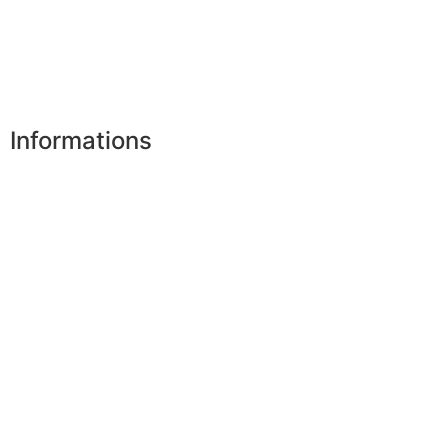
Mes infos personnelles
Mes bons de réduction
Désinscription
Informations
Nos boutiques
Partenaires
Paiement sécurisé
FAQ
Mentions légales
|
RGPD
Presse
Lexique