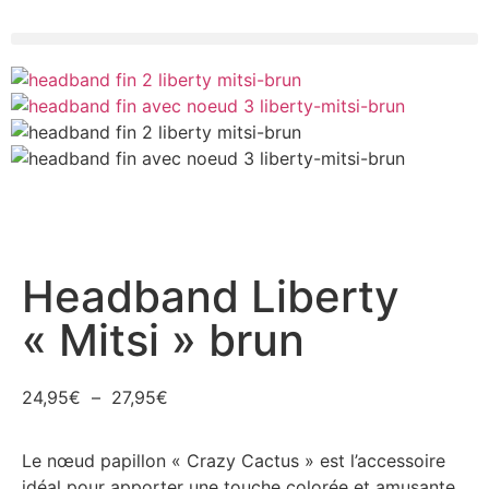
Headband Liberty
« Mitsi » brun
24,95
€
–
27,95
€
Le nœud papillon « Crazy Cactus » est l’accessoire
idéal pour apporter une touche colorée et amusante