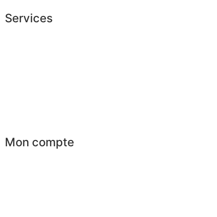
Services
Shopping exclusif
Conseils en image
Services aux entreprises
Parrainage
Le club du gentleman
Mon compte
Mes commandes
Mes favoris
Mes adresses