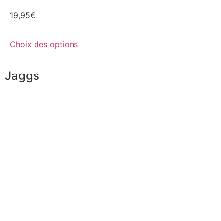
19,95
€
Choix des options
Jaggs
L’ADN de JAGGS
Garantie sur-mesure
Livraison & délais
Mesures & patrons
Fabrication Européenne
Recrutement
La JAGGS Team