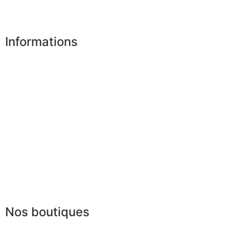
Désinscription
Informations
Nos boutiques
Partenaires
Paiement sécurisé
FAQ
Mentions légales
|
RGPD
Presse
Lexique
Nos boutiques