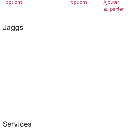
options
options
Ajouter
au panier
Jaggs
L’ADN de JAGGS
Garantie sur-mesure
Livraison & délais
Mesures & patrons
Fabrication Européenne
Recrutement
La JAGGS Team
Services