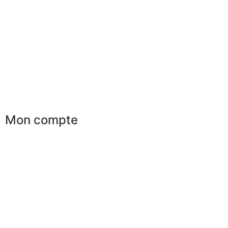
Shopping exclusif
Conseils en image
Services aux entreprises
Parrainage
Le club du gentleman
Mon compte
Mes commandes
Mes favoris
Mes adresses
Mes infos personnelles
Mes bons de réduction