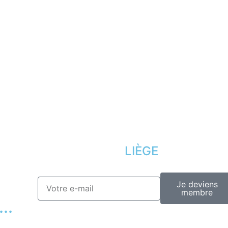
Désinscription
Conditions offr
Presse
Lexique
LIÈGE
Je deviens
membre
..