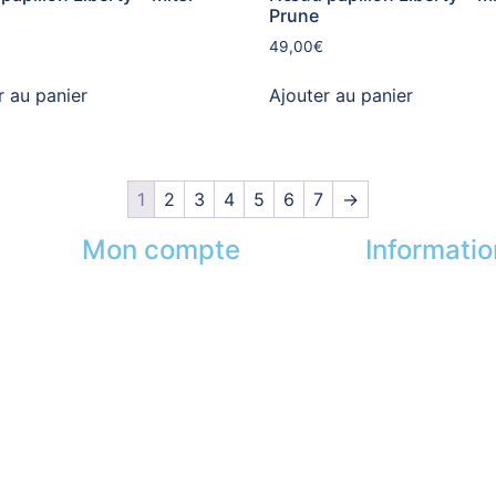
Prune
49,00
€
r au panier
Ajouter au panier
1
2
3
4
5
6
7
→
Mon compte
Informati
Mes commandes
Nos boutiques
s
Mes favoris
Partenaires
Mes adresses
Paiement sécur
Mes infos personnelles
FAQ
Mes bons de réduction
Mentions légal