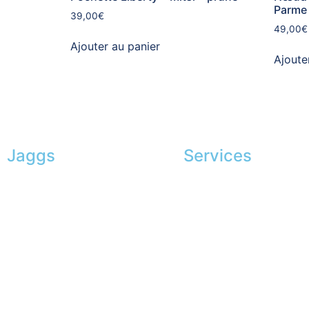
Parme
39,00
€
49,00
€
Ajouter au panier
Ajoute
Jaggs
Services
L’ADN de JAGGS
Conseils en image
Garantie sur-mesure
Services aux entreprise
Livraison & délais
Parrainage
Mesures & patrons
Le club du gentleman
Fabrication Européenne