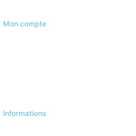
Le club du gentleman
Mon compte
Mes commandes
Mes favoris
Mes adresses
Mes infos personnelles
Mes bons de réduction
Désinscription
Informations
Nos boutiques