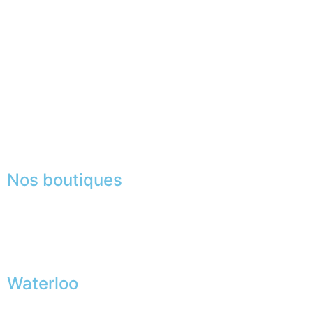
Partenaires
Paiement sécurisé
FAQ
Mentions légales
|
RGPD
Presse
Lexique
Nos boutiques
Waterloo