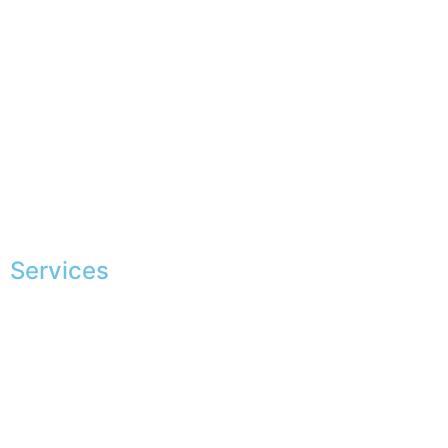
Garantie sur-mesure
Livraison & délais
Mesures & patrons
Fabrication Européenne
Recrutement
La JAGGS Team
Services
Shopping exclusif
Conseils en image
Services aux entreprises
Parrainage