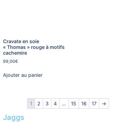
Cravate en soie
« Thomas » rouge à motifs
cachemire
99,00
€
Ajouter au panier
1
2
3
4
…
15
16
17
→
Jaggs
L’ADN de JAGGS