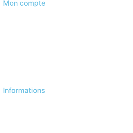
Mon compte
Mes commandes
Mes favoris
Mes adresses
Mes infos personnelles
Mes bons de réduction
Désinscription
Informations
Nos boutiques
Partenaires
Paiement sécurisé