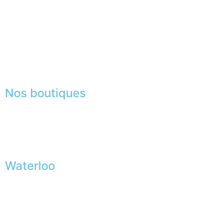
FAQ
Mentions légales
|
RGPD
Presse
Lexique
Nos boutiques
Waterloo