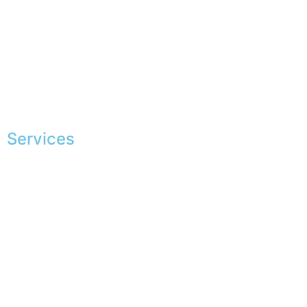
Mesures & patrons
Fabrication Européenne
Recrutement
La JAGGS Team
Services
Shopping exclusif
Conseils en image
Services aux entreprises
Parrainage
Le club du gentleman