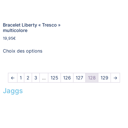
Bracelet Liberty « Tresco »
multicolore
19,95
€
Choix des options
←
1
2
3
…
125
126
127
128
129
→
Jaggs
L’ADN de JAGGS
Garantie sur-mesure
Livraison & délais