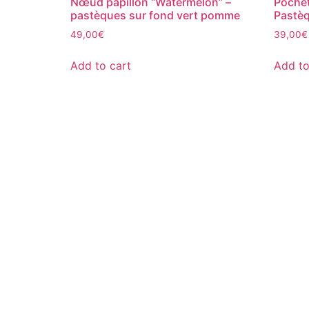
Nœud papillon “Watermelon” –
Pochet
pastèques sur fond vert pomme
Pastèq
49,00
€
39,00
€
Add to cart
Add to