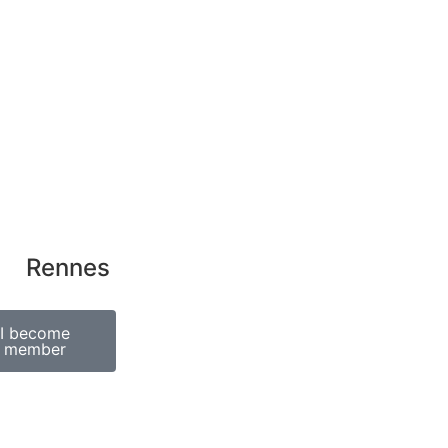
al
|
GDPR
ss
icon
Rennes
I become
member