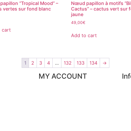
apillon “Tropical Mood” –
Nœud papillon à motifs “Bil
es vertes sur fond blanc
Cactus” – cactus vert sur 
jaune
49,00
€
 cart
Add to cart
1
2
3
4
…
132
133
134
→
MY ACCOUNT
In
My orders
Our
ice
My favorites
Par
My addresses
Sec
My personal data
FAQ