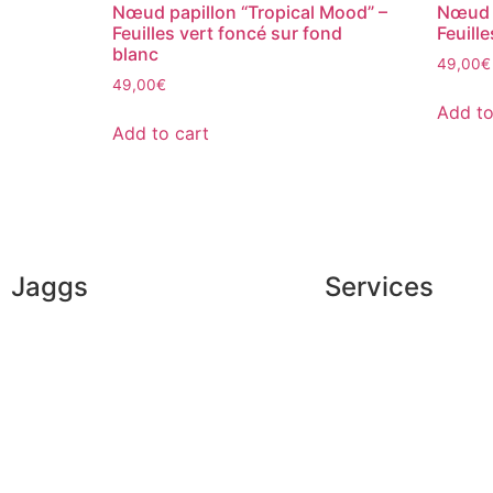
Nœud papillon “Tropical Mood” –
Nœud p
Feuilles vert foncé sur fond
Feuill
blanc
49,00
€
49,00
€
Add to
Add to cart
Jaggs
Services
JAGGS’ DNA
Exclusive shopping
The tailor-made guarantee
Personal image adv
Delivery & shipping time
Corporate services
Measures & patterns
Sponsorship