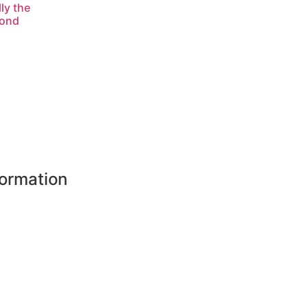
ly the
fond
formation
 shops
tners
ure payment