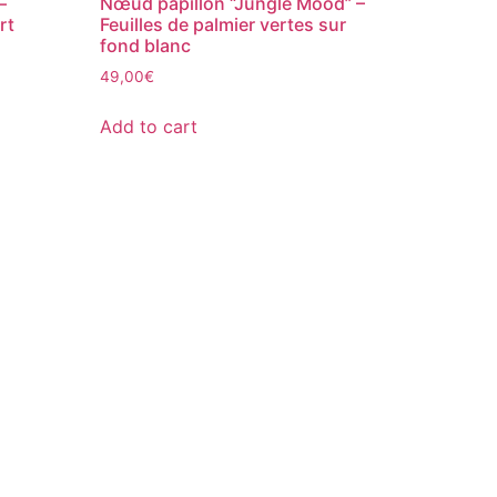
–
Nœud papillon “Jungle Mood” –
rt
Feuilles de palmier vertes sur
fond blanc
49,00
€
Add to cart