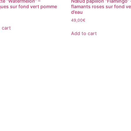
te “Watermelon” –
Nœud papillon “Flamingo” 
ues sur fond vert pomme
flamants roses sur fond ve
d’eau
49,00
€
 cart
Add to cart