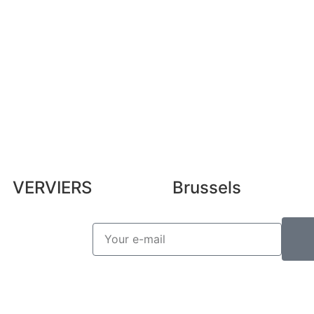
b
My vouchers
Leg
Unsubscribe
Pre
Lex
VERVIERS
Brussels