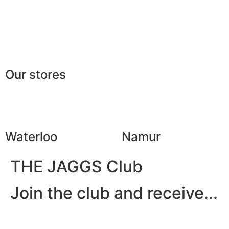
European making
The gentleman’s clu
Jobs
The JAGGS Team
Our stores
Waterloo
Namur
THE JAGGS Club
Join the club and receive...