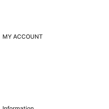
Corporate services
Sponsorship
The gentleman’s club
MY ACCOUNT
My orders
My favorites
My addresses
My personal data
My vouchers
Unsubscribe
Information