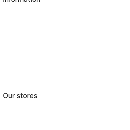
Our shops
Partners
Secure payment
FAQ
Legal
|
GDPR
Press
Lexicon
Our stores