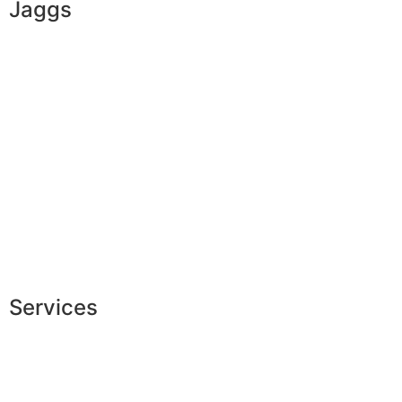
Jaggs
JAGGS’ DNA
The tailor-made guarantee
Delivery & shipping time
Measures & patterns
European making
Jobs
The JAGGS Team
Services
Exclusive shopping
Personal image advice