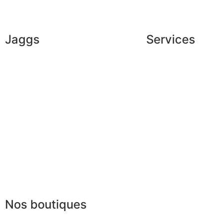
Jaggs
Services
L’ADN de JAGGS
Shopping exclusif
Garantie sur-mesure
Conseils en image
Livraison & délais
Services aux entrep
Mesures & patrons
Parrainage
Fabrication Européenne
Le club du gentlem
Recrutement
La JAGGS Team
Nos boutiques