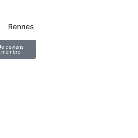
Rennes
Je deviens
membre