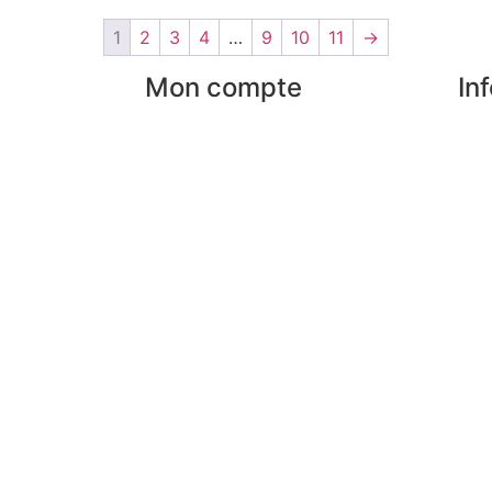
1
2
3
4
…
9
10
11
→
Mon compte
In
Mes commandes
Nos
Mes favoris
Par
rises
Mes adresses
Pai
Mes infos personnelles
FAQ
an
Mes bons de réduction
Men
Désinscription
Pre
Lex