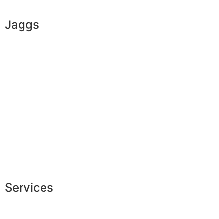
Jaggs
L’ADN de JAGGS
Garantie sur-mesure
Livraison & délais
Mesures & patrons
Fabrication Européenne
Recrutement
La JAGGS Team
Services
Shopping exclusif