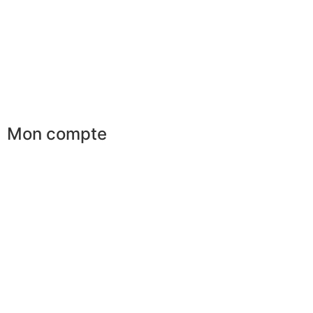
Conseils en image
Services aux entreprises
Parrainage
Le club du gentleman
Mon compte
Mes commandes
Mes favoris
Mes adresses
Mes infos personnelles
Mes bons de réduction
Désinscription