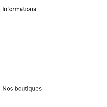
Informations
Nos boutiques
Partenaires
Paiement sécurisé
FAQ
Mentions légales
|
RGPD
Presse
Lexique
Nos boutiques