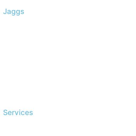
Jaggs
L’ADN de JAGGS
Garantie sur-mesure
Livraison & délais
Mesures & patrons
Fabrication Européenne
Recrutement
La JAGGS Team
Services
Shopping exclusif