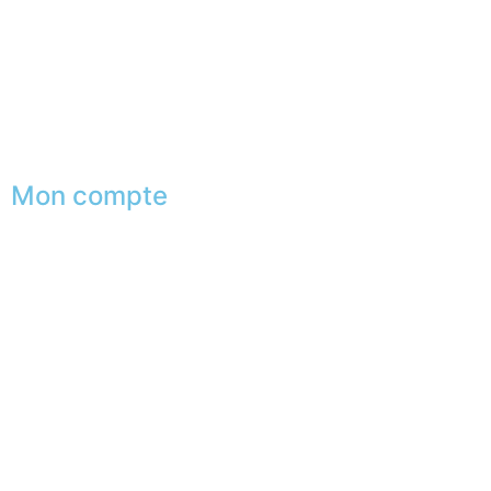
Conseils en image
Services aux entreprises
Parrainage
Le club du gentleman
Mon compte
Mes commandes
Mes favoris
Mes adresses
Mes infos personnelles
Mes bons de réduction
Désinscription