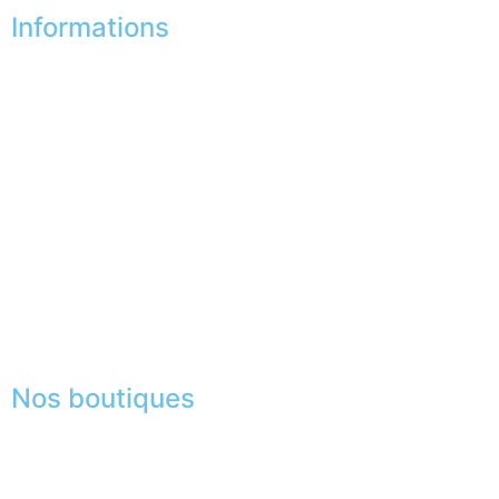
Informations
Nos boutiques
Partenaires
Paiement sécurisé
FAQ
Mentions légales
|
RGPD
Presse
Lexique
Nos boutiques