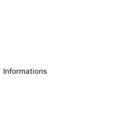
Mes favoris
Mes adresses
Mes infos personnelles
Mes bons de réduction
Désinscription
Informations
Nos boutiques
Partenaires
Paiement sécurisé
FAQ
Mentions légales
|
RGPD