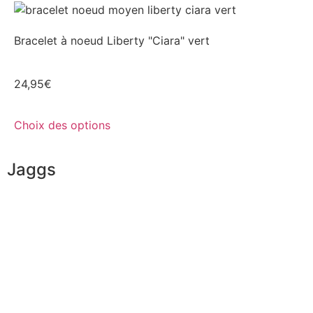
Bracelet à noeud Liberty "Ciara" vert
24,95
€
Choix des options
Jaggs
L’ADN de JAGGS
Garantie sur-mesure
Livraison & délais
Mesures & patrons
Fabrication Européenne