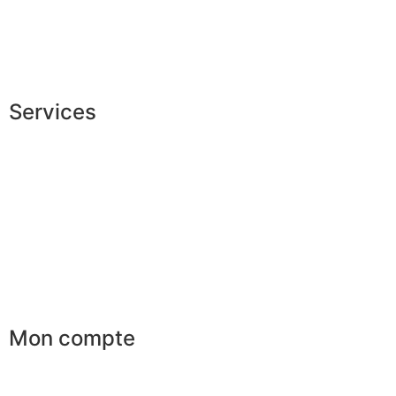
Recrutement
La JAGGS Team
Services
Shopping exclusif
Conseils en image
Services aux entreprises
Parrainage
Le club du gentleman
Mon compte
Mes commandes